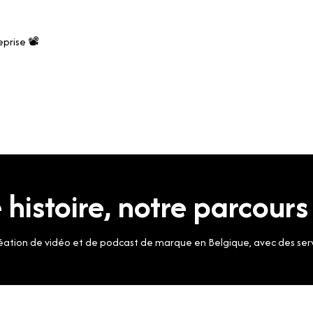
prise 📽️
 histoire, notre parcours
éation de vidéo et de podcast de marque en Belgique, avec des servic