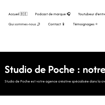
Accueil 🇧🇪
Podcast de marque 🎧
Youtubeur d'entre
Qui sommes-nous 🤳
Contact 📱
Témoignages ⭐
Studio de Poche : notre
Studio de Poche est votre agence créative spécialisée dans la cr