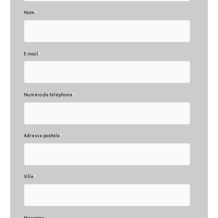
Nom
*
E-mail
*
Numéro de téléphone
*
Adresse postale
*
Ville
*
Message